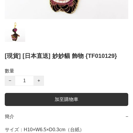
[現貨] [日本直送] 妙妙貓 飾物 {TF010129}
數量
−
+
加至購物車
簡介
−
サイズ：H10×W6.5×D0.3cm（台紙）