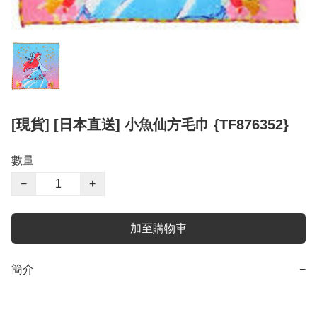
[現貨] [日本直送] 小魚仙方毛巾 {TF876352}
數量
−
+
加至購物車
簡介
−