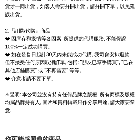
貨才一同出貨，如客人需要分開出貨，請分開下單，以免延
誤出貨。
2.
『訂購
/
代購』商品
❤️
因庫存和疫情等各因素
,
所提供的代購服務
,
不能保證
100%
一定成功購買。
❤️
如在發售日起計
30
天內未能成功代購
,
我司會安排退款
.
但不接受任何原因取消訂單
,
包括
: "
朋友已幫手購買
", "
已在
其他店舖購買
"
或
"
不再需要
"
等等。
❤️
介意者請不要下單。
⚠️
聲明
:
本公司並沒有持有任何品牌之版權
,
所有商標及版權
均屬品牌持有人
,
圖片和資料轉載只作分享用途
,
請大家要留
意
.
你可能感興趣的商品