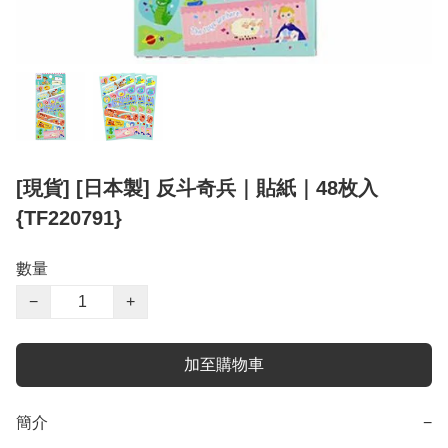
[現貨] [日本製] 反斗奇兵｜貼紙｜48枚入
{TF220791}
數量
−
+
加至購物車
簡介
−